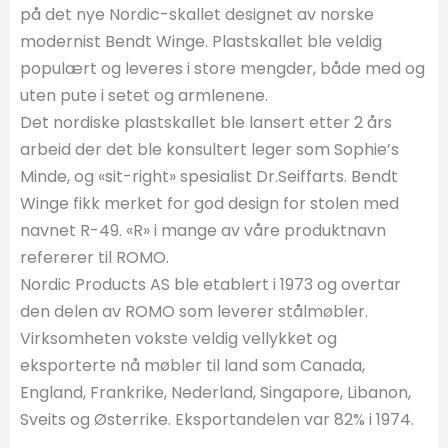
på det nye Nordic-skallet designet av norske
modernist Bendt Winge. Plastskallet ble veldig
populært og leveres i store mengder, både med og
uten pute i setet og armlenene.
Det nordiske plastskallet ble lansert etter 2 års
arbeid der det ble konsultert leger som Sophie’s
Minde, og «sit-right» spesialist Dr.Seiffarts. Bendt
Winge fikk merket for god design for stolen med
navnet R-49. «R» i mange av våre produktnavn
refererer til ROMO.
Nordic Products AS ble etablert i 1973 og overtar
den delen av ROMO som leverer stålmøbler.
Virksomheten vokste veldig vellykket og
eksporterte nå møbler til land som Canada,
England, Frankrike, Nederland, Singapore, Libanon,
Sveits og Østerrike. Eksportandelen var 82% i 1974.