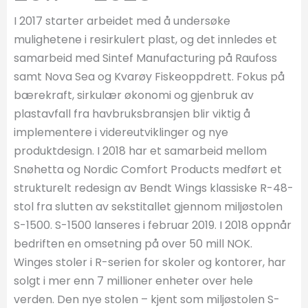
I 2017 starter arbeidet med å undersøke
mulighetene i resirkulert plast, og det innledes et
samarbeid med Sintef Manufacturing på Raufoss
samt Nova Sea og Kvarøy Fiskeoppdrett. Fokus på
bærekraft, sirkulær økonomi og gjenbruk av
plastavfall fra havbruksbransjen blir viktig å
implementere i videreutviklinger og nye
produktdesign. I 2018 har et samarbeid mellom
Snøhetta og Nordic Comfort Products medført et
strukturelt redesign av Bendt Wings klassiske R-48-
stol fra slutten av sekstitallet gjennom miljøstolen
S-1500. S-1500 lanseres i februar 2019. I 2018 oppnår
bedriften en omsetning på over 50 mill NOK.
Winges stoler i R-serien for skoler og kontorer, har
solgt i mer enn 7 millioner enheter over hele
verden. Den nye stolen – kjent som miljøstolen S-