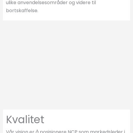
ulike anvendelsesområder og videre til
bortskaffelse.
Kvalitet
Vår visjon er å posisjonere NCP som markedsleder i