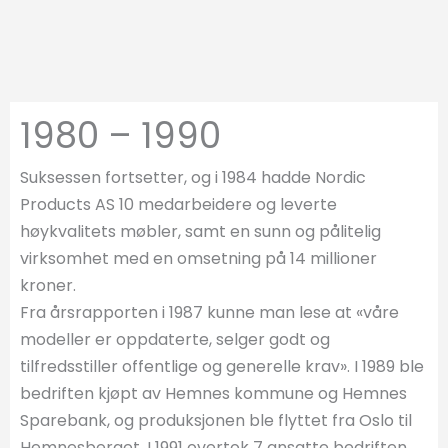
1980 – 1990
Suksessen fortsetter, og i 1984 hadde Nordic
Products AS 10 medarbeidere og leverte
høykvalitets møbler, samt en sunn og pålitelig
virksomhet med en omsetning på 14 millioner
kroner.
Fra årsrapporten i 1987 kunne man lese at «våre
modeller er oppdaterte, selger godt og
tilfredsstiller offentlige og generelle krav». I 1989 ble
bedriften kjøpt av Hemnes kommune og Hemnes
Sparebank, og produksjonen ble flyttet fra Oslo til
Hemnesberget. I 1991 overtok 7 ansatte bedriften.