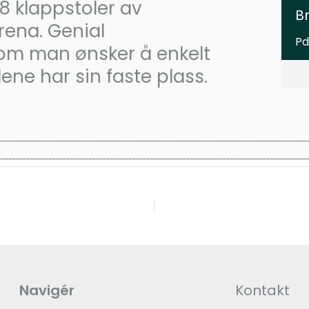
8 klappstoler av
B
Arena. Genial
Pd
om man ønsker å enkelt
ene har sin faste plass.
Navigér
Kontakt