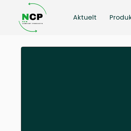
Hopp
rett
Aktuelt
Produk
til
innholdet