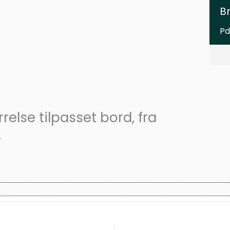
B
Pd
rrelse tilpasset bord, fra
.