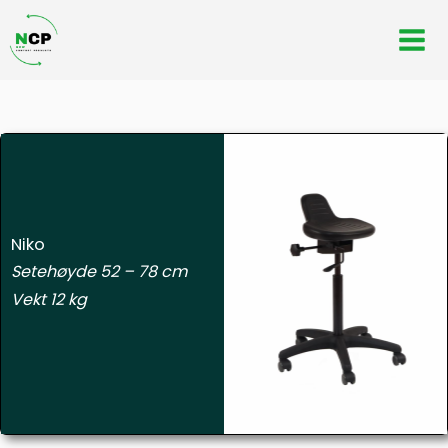
Hopp
rett
til
innholdet
Niko
Setehøyde 52 – 78 cm
Vekt 12 kg