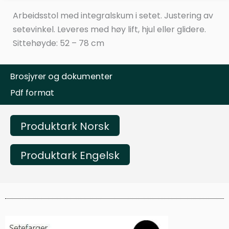
Arbeidsstol med integralskum i setet. Justering av
setevinkel. Leveres med høy lift, hjul eller glidere.
Sittehøyde: 52 – 78 cm
Brosjyrer og dokumenter
Pdf format
Produktark Norsk
Produktark Engelsk