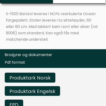
S-1500 Barstol leveres i NCPs resirkulerte Ocean
fargepalett. Stolen leveres i to sittehøyder, 60
eller 80 cm. Med lakkert bein i sort eller silver (ral
9006) som standard. Kan også fås med
matchende understell.
Brosjyrer og dokumenter
Pdf format
Produktark Norsk
Produktark Engelsk
EPD