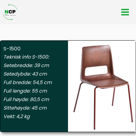
Hopp
rett
til
innholdet
S-1500
Teknisk info S-1500:
Setebredde: 39 cm
Setedybde: 43 cm
Full bredde: 54,5 cm
Full lengde: 55 cm
Full høyde: 80,5 cm
Sittehøyde: 45 cm
Vekt: 4,2 kg