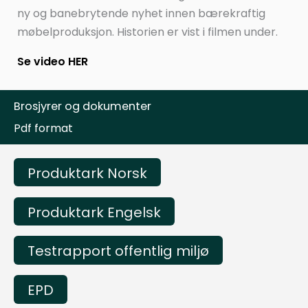
ny og banebrytende nyhet innen bærekraftig
møbelproduksjon. Historien er vist i filmen under.
Se video HER
Brosjyrer og dokumenter
Pdf format
Produktark Norsk
Produktark Engelsk
Testrapport offentlig miljø
EPD